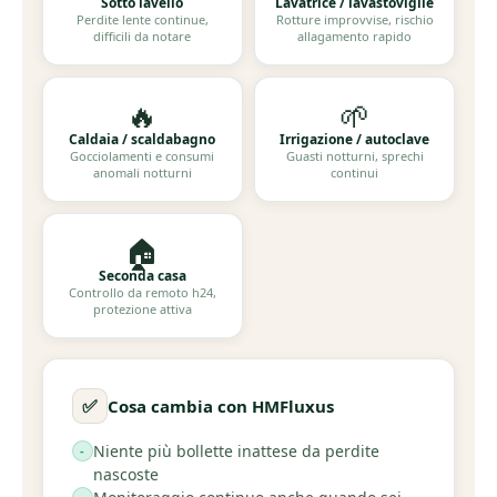
Sotto lavello
Lavatrice / lavastoviglie
Perdite lente continue,
Rotture improvvise, rischio
difficili da notare
allagamento rapido
🔥
🌱
Caldaia / scaldabagno
Irrigazione / autoclave
Gocciolamenti e consumi
Guasti notturni, sprechi
anomali notturni
continui
🏠
Seconda casa
Controllo da remoto h24,
protezione attiva
✅
Cosa cambia con HMFluxus
Niente più bollette inattese da perdite
nascoste