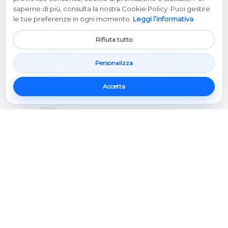
saperne di più, consulta la nostra Cookie Policy. Puoi gestire
le tue preferenze in ogni momento.
Leggi l’informativa
Rifiuta tutto
Personalizza
Accetta
R4Software srl
·
P.Iva: IT03059980908 | Pec: info@pec.r4software.it
·
info@r4software.it
© CMS/CRM - R4Software - Tutti i diritti Riservati
Privacy Policy
·
Cookie Policy
·
Gestisci cookie