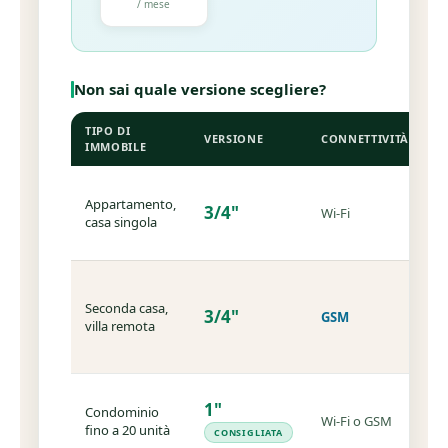
/ mese
Non sai quale versione scegliere?
TIPO DI
VERSIONE
CONNETTIVITÀ
N
IMMOBILE
S
Appartamento,
il
3/4"
Wi-Fi
casa singola
a
it
F
a
Seconda casa,
3/4"
GSM
W
villa remota
n
s
I
1"
Condominio
s
Wi-Fi o GSM
fino a 20 unità
p
CONSIGLIATA