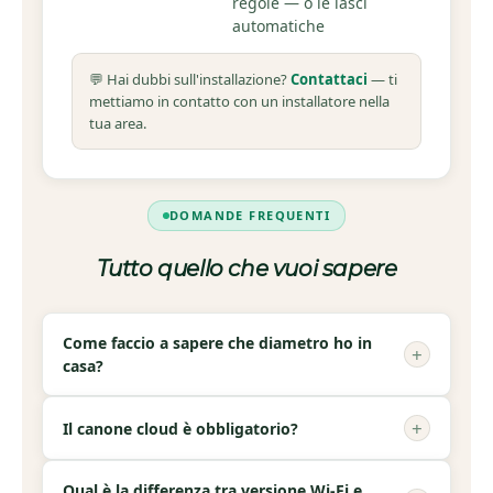
regole — o le lasci
automatiche
💬 Hai dubbi sull'installazione?
Contattaci
— ti
mettiamo in contatto con un installatore nella
tua area.
DOMANDE FREQUENTI
Tutto quello che vuoi sapere
Come faccio a sapere che diametro ho in
+
casa?
Il diametro è indicato sul contatore dell'acqua o
+
Il canone cloud è obbligatorio?
sulla documentazione dell'immobile. In caso di
dubbio, un idraulico lo verifica in pochi minuti.
Il canone cloud è necessario per usare l'app,
Puoi anche contattarci: ti aiutiamo a capire la
Qual è la differenza tra versione Wi-Fi e