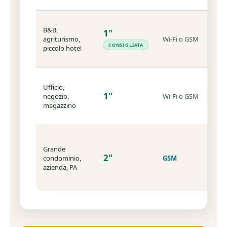
c
P
B&B,
s
1"
agriturismo,
Wi-Fi o GSM
r
CONSIGLIATA
piccolo hotel
i
1
Ve
Ufficio,
d
1"
negozio,
Wi-Fi o GSM
c
magazzino
co
i
G
c
Grande
pe
2"
condominio,
GSM
t
azienda, PA
c
Fi