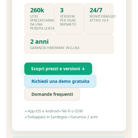
260k
3
24/7
LITRI
VERSIONI
MONITORAGGIO
SPRECATI/ANNO
PER OGNI
ATTIVO H24
DA UNA
IMPIANTO
PERDITA LENTA
2 anni
GARANZIA HARDWARE INCLUSA
Scopri prezzi e versioni ↓
Richiedi una demo gratuita
Domande frequenti
✓
✓
App iOS e Android
Wi-Fi o GSM
✓
✓
Sviluppato in Sardegna
Garanzia 2 anni