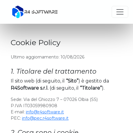
Cookie Policy
Ultimo aggiornamento: 10/08/2026
1. Titolare del trattamento
Il sito web (di seguito, il
“Sito”
) è gestito da
R4Software s.r.l.
(di seguito, il
“Titolare”
).
Sede: Via del Ghiozzo 7 – 07026 Olbia (SS)
P.IVA IT03059980908
E-mail:
info@r4software.it
PEC:
info@pec.r4software.it
2. Cosa sono i cookie