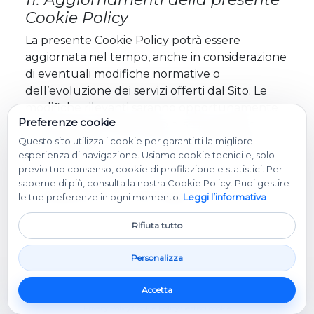
Cookie Policy
La presente Cookie Policy potrà essere
aggiornata nel tempo, anche in considerazione
di eventuali modifiche normative o
dell’evoluzione dei servizi offerti dal Sito. Le
modifiche rilevanti saranno opportunamente
Preferenze cookie
comunicate tramite il Sito e, se necessario,
verrà richiesta nuovamente la manifestazione
Questo sito utilizza i cookie per garantirti la migliore
esperienza di navigazione. Usiamo cookie tecnici e, solo
del consenso.
previo tuo consenso, cookie di profilazione e statistici. Per
saperne di più, consulta la nostra Cookie Policy. Puoi gestire
Si invita pertanto l’utente a consultare
le tue preferenze in ogni momento.
Leggi l’informativa
periodicamente questa pagina.
Rifiuta tutto
Personalizza
R4Software srl
·
P.Iva: IT03059980908 | Pec: info@pec.r4software.it
·
info@r4software.it
Accetta
© CMS/CRM - R4Software - Tutti i diritti Riservati
Privacy Policy
·
Cookie Policy
·
Gestisci cookie